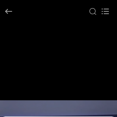
Shenzhen
HiLink
Technology
Co.,Ltd..
All
Rights
Reserved.
ZU
HAUSE
PRODUKTE
ÜBER
UNS
WERKSBESICHTIGUNG
QUALITÄTSKONTROLLE