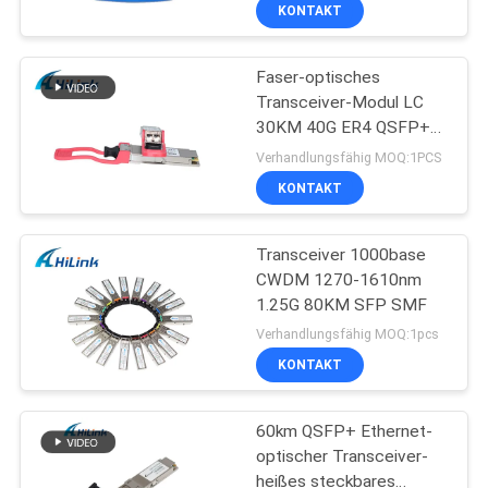
FTTH
KONTAKT
KONTAKT
Faser-optisches
MIT
238
Transceiver-Modul LC
UNS
30KM 40G ER4 QSFP+
SFP+-Transceiver-
Transceiver-LVTTL
Verhandlungsfähig MOQ:1PCS
Modul
NEUIGKEITEN
KONTAKT
RECHTSSACHEN
Transceiver 1000base
CWDM 1270-1610nm
1.25G 80KM SFP SMF
BITTE UM
77
Verhandlungsfähig MOQ:1pcs
EIN
Modul CWDM Mux
KONTAKT
ANGEBOT
Demux
60km QSFP+ Ethernet-
optischer Transceiver-
SITEMAP
heißes steckbares