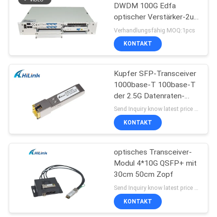
DWDM 100G Edfa
optischer Verstärker-2u
72
justierbar
Verhandlungsfähig MOQ:1pcs
KONTAKT
XFP Transceiver
Kupfer SFP-Transceiver
1000base-T 100base-T
der 2.5G Datenraten-
RJ45
Send Inquiry know latest price MOQ:1 Stücke
KONTAKT
249
optisches Transceiver-
QSFP+-Transceiver
Modul 4*10G QSFP+ mit
30cm 50cm Zopf
Send Inquiry know latest price MOQ:1 Stücke
KONTAKT