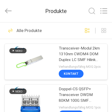
Shenzhen
HiLink
Technology
Produkte
Co.,Ltd..
All
Rights
Reserved.
ZU
420
Alle Produkte
HAUSE
Optisches
Transceivermodul
Transceiver-Modul 2km
PRODUKTE
1310nm CWDM4 DOM
Duplex LC SMF Hilink
ÜBER
200G QSFP56 FR4 QSFP
Verhandlungsfähig MOQ:2pcs
UNS
KONTAKT
189
Sfp-
Doppel-CS QSFP+
WERKSBESICHTIGUNG
Transceiver DWDM
Lautsprecherempfänger
80KM 100G SMF
QUALITÄTSKONTROLLE
QSFP28-100G-ZR4 für
Verhandlungsfähig MOQ:1pcs
Modul