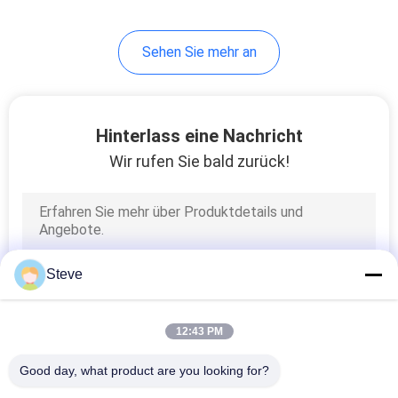
82
Sehen Sie mehr an
verweisen Sie
kupfernes Kabel der
Befestigungs
Hinterlass eine Nachricht
Wir rufen Sie bald zurück!
102
aktives
Steve
Lichtleiterkabel
12:43 PM
Good day, what product are you looking for?