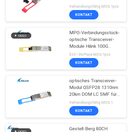
Duplex LC 40Gb/s
Verhandlungsfähig MOQ:1pcs
DATENSCHUTZRICHTLINIE
KONTAKT
64
MPO-Verbindungsstück-
dwdm mux demux
optische Transceiver-
Module Hilink 100G
QSFP28 SR4 100M
$33~36/Piece MOQ:1pcs
FTTX
KONTAKT
optisches Transceiver-
23
Modul QSFP28 1310nm
Modul des
20km DOM LC SMF für
Data Center
Verhandlungsfähig MOQ:1
Transceivers x2
KONTAKT
Gestell-Berg 80CH