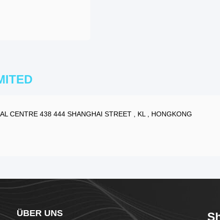
MITED
L CENTRE 438 444 SHANGHAI STREET , KL , HONGKONG
ÜBER UNS
Sh