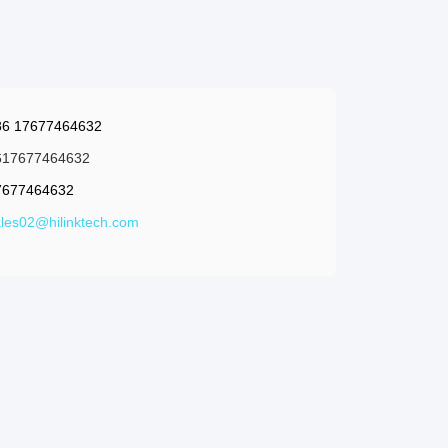
86 17677464632
617677464632
7677464632
les02@hilinktech.com