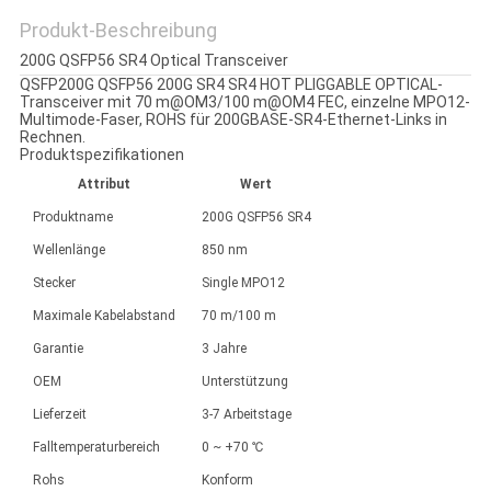
Produkt-Beschreibung
200G QSFP56 SR4 Optical Transceiver
QSFP200G QSFP56 200G SR4 SR4 HOT PLIGGABLE OPTICAL-
Transceiver mit 70 m@OM3/100 m@OM4 FEC, einzelne MPO12-
Multimode-Faser, ROHS für 200GBASE-SR4-Ethernet-Links in
Rechnen.
Produktspezifikationen
Attribut
Wert
Produktname
200G QSFP56 SR4
Wellenlänge
850 nm
Stecker
Single MPO12
Maximale Kabelabstand
70 m/100 m
Garantie
3 Jahre
OEM
Unterstützung
Lieferzeit
3-7 Arbeitstage
Falltemperaturbereich
0 ~ +70 ℃
Rohs
Konform