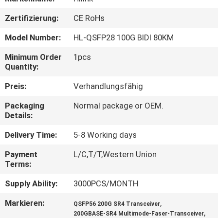
Zertifizierung:
CE RoHs
KONTAKT
MIT
Model Number:
HL-QSFP28 100G BIDI 80KM
UNS
Minimum Order
1pcs
Quantity:
NEUIGKEITEN
Preis:
Verhandlungsfähig
Packaging
Normal package or OEM.
RECHTSSACHEN
Details:
Delivery Time:
5-8 Working days
BITTE UM
Payment
L/C,T/T,Western Union
EIN
Terms:
ANGEBOT
Supply Ability:
3000PCS/MONTH
Markieren:
,
QSFP56 200G SR4 Transceiver
SITEMAP
,
200GBASE-SR4 Multimode-Faser-Transceiver