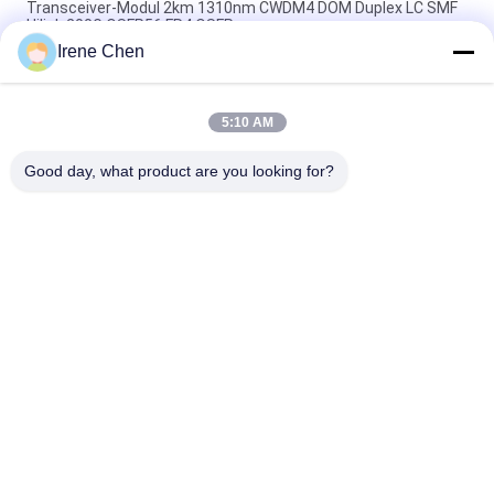
Transceiver-Modul 2km 1310nm CWDM4 DOM Duplex LC SMF
Hilink 200G QSFP56 FR4 QSFP
Irene Chen
Doppel-CS QSFP+ Transceiver DWDM 80KM 100G SMF
QSFP28-100G-ZR4 für FTTH
5:10 AM
Faser-optisches Transceiver-Modul LC 30KM 40G ER4 QSFP+
Transceiver-LVTTL
Good day, what product are you looking for?
Beliebte Kategorien
Alle
Optisches 
Sfp-
Transceivermodul
Lautsprecherempfänger-
Modul
SFP+-Transceiver-
Modul CWDM Mux 
Modul
Demux
Modul Des 
Dwdm Mux Demux
Transceivers X2
XFP Transceiver
QSFP+-Transceiver