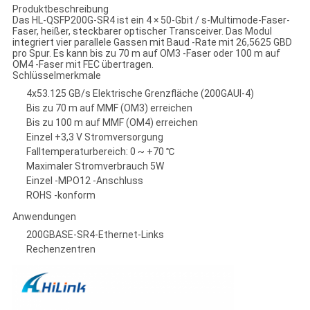
Produktbeschreibung
Das HL-QSFP200G-SR4 ist ein 4 × 50-Gbit / s-Multimode-Faser-
Faser, heißer, steckbarer optischer Transceiver. Das Modul
integriert vier parallele Gassen mit Baud -Rate mit 26,5625 GBD
pro Spur. Es kann bis zu 70 m auf OM3 -Faser oder 100 m auf
OM4 -Faser mit FEC übertragen.
Schlüsselmerkmale
4x53.125 GB/s Elektrische Grenzfläche (200GAUI-4)
Bis zu 70 m auf MMF (OM3) erreichen
Bis zu 100 m auf MMF (OM4) erreichen
Einzel +3,3 V Stromversorgung
Falltemperaturbereich: 0 ~ +70 ℃
Maximaler Stromverbrauch 5W
Einzel -MPO12 -Anschluss
ROHS -konform
Anwendungen
200GBASE-SR4-Ethernet-Links
Rechenzentren