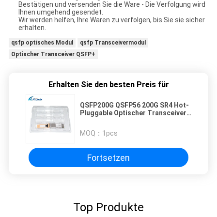
Bestätigen und versenden Sie die Ware - Die Verfolgung wird
Ihnen umgehend gesendet.
Wir werden helfen, Ihre Waren zu verfolgen, bis Sie sie sicher
erhalten.
qsfp optisches Modul
qsfp Transceivermodul
Optischer Transceiver QSFP+
Erhalten Sie den besten Preis für
QSFP200G QSFP56 200G SR4 Hot-
Pluggable Optischer Transceiver
70m@OM3 100m@OM4 FEC Single
MPO12 Multimode Faser RoHS-
MOQ：
1pcs
konform High Speed für
200GBASE-SR4 Ethernet-
Verbindungen Rechenzentren
Fortsetzen
Top Produkte