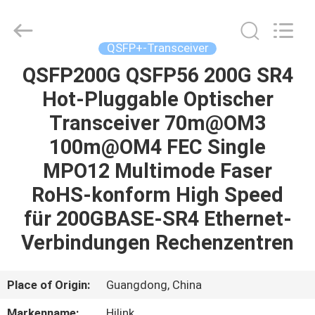
Shenzhen
HiLink
Technology
Co.,Ltd..
All
QSFP+-Transceiver
Rights
Reserved.
QSFP200G QSFP56 200G SR4
ZU
Hot-Pluggable Optischer
HAUSE
Transceiver 70m@OM3
PRODUKTE
100m@OM4 FEC Single
MPO12 Multimode Faser
ÜBER
RoHS-konform High Speed
UNS
für 200GBASE-SR4 Ethernet-
Verbindungen Rechenzentren
WERKSBESICHTIGUNG
Place of Origin:
Guangdong, China
QUALITÄTSKONTROLLE
Markenname:
Hilink