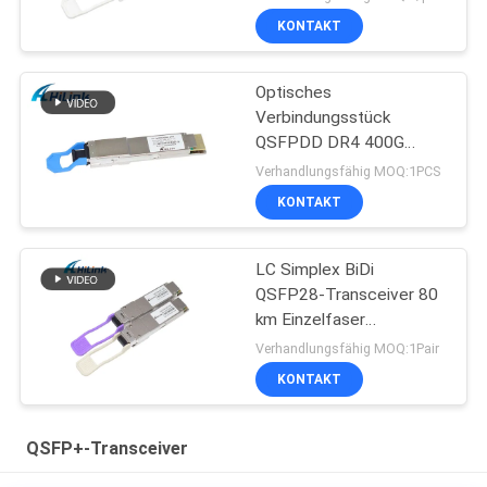
KONTAKT
Optisches
Verbindungsstück
QSFPDD DR4 400G
Transceiver-MTP
Verhandlungsfähig MOQ:1PCS
MPO12 für 5G Data
KONTAKT
Center
LC Simplex BiDi
QSFP28-Transceiver 80
km Einzelfaser
Einzelmodus DDM
Verhandlungsfähig MOQ:1Pair
KONTAKT
QSFP+-Transceiver