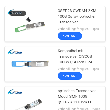
QSFP28 CWDM4 2KM
100G Qsfp+ optischer
Transceiver
Verhandlungsfähig MOQ:1pcs
KONTAKT
Kompatibel mit
Transceiver CISCOS
100Gb QSFP28 LR4
25KM Ethernet-QSFP+
Verhandlungsfähig MOQ:1pcs
KONTAKT
optisches Transceiver-
Modul SMF 100G
QSFP28 1310nm LC
Verhandlungsfähig MOQ:2/pcs