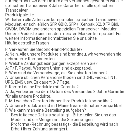
durchgeführt. Ab dem Datum des Versandes gewähren wir alle
optischen Transceiver 3 Jahre Garantie für alle optischen
Transceiver.
Produktpalette
Wir liefern alle Arten von kompatiblen optischen Transceiver -
Modulen, einschließlich SFP, GBIC, SFP+, Xenpak, X2, XFP, Bidi,
CWDM, DWDM und anderen speziellen Transceiver -Modulen.
Unsere Produkte sind mit den meisten Marken kompatibel. Für
weitere Informationen kontaktieren Sie uns bitte.
Häufig gestellte Fragen
F: Verkaufen Sie Second-Hand-Produkte?
A: Nein. Alle unsere Produkte sind brandneu, wir verwenden nie
gebrauchte Komponenten.
F: Welche Zahlungsbedingungen akzeptieren Sie?
A: T/T, Paypal, Western Union sind akzeptabel.
F: Was sind die Versandwege, die Sie anbieten können?
A: Unsere üblichen Versandmethoden sind DHL, FedEx, TNT,
UPS, EMS usw. Es dauert 3-7 Tage.
F: Kommt deine Produkte mit Garantie?
A: Ja, wir bieten ab dem Datum des Versandes 3 Jahre Garantie
für alle unsere Produkte.
F: Mit welchen Geräten können Ihre Produkte kompatibel?
A: Unsere Produkte sind mit Mainstream -Schalter kompatibel.
F: Wie kann man eine Bestellung aufgeben?
Bestätigende Details bestätigt - Bitte teilen Sie uns das
Modell und die Menge mit, die Sie benötigen.
Proforma -Rechnung bestätigt - die Bestellung wird nach
Erhalt Ihrer Zahlung arrangiert.