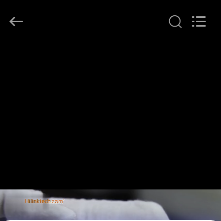
Shenzhen
HiLink
Technology
Co.,Ltd..
All
Rights
Reserved.
ZU
HAUSE
PRODUKTE
ÜBER
UNS
WERKSBESICHTIGUNG
QUALITÄTSKONTROLLE