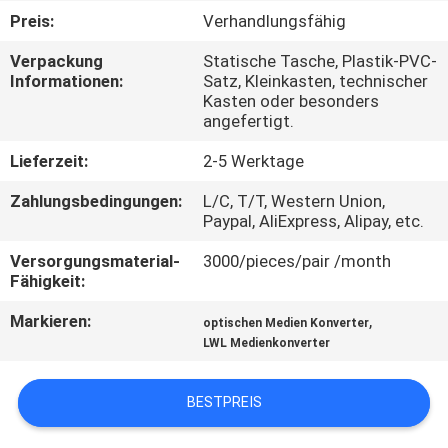
Preis:
Verhandlungsfähig
KONTAKT
Verpackung
Statische Tasche, Plastik-PVC-
MIT
Informationen:
Satz, Kleinkasten, technischer
Kasten oder besonders
UNS
angefertigt.
Lieferzeit:
2-5 Werktage
NEUIGKEITEN
Zahlungsbedingungen:
L/C, T/T, Western Union,
Paypal, AliExpress, Alipay, etc.
RECHTSSACHEN
Versorgungsmaterial-
3000/pieces/pair /month
Fähigkeit:
BITTE UM
Markieren:
,
optischen Medien Konverter
EIN
LWL Medienkonverter
ANGEBOT
BESTPREIS
SITEMAP