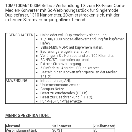
10M/100M/1000M Selbst-Verhandlung TX zum FX-Faser Opitc-
Medien-Konverter mit Sc-Verbindungsstück für Singlemode
Duplexfaser, 1310 Nanometer, 20km erstrecken sich, mit der
externen Stromversorgung, allein stehend.
EIGENSCHAFTEN
Halbe oder voll- Duplexselbst-verhandlung.
10/100/1000 Mbps-Selbst-verhandlung für kupfernen
Hafen.
Selbst-MDI/MDI-X auf kupfernem Hafen.
Bedienungsfertige Installation.
Verlängern Sie Netzabstand bis 100 Kilometer.
SC-/FC/STfaserhafen optional
Externe Stromversorgung.
6 Einfach-zu-Ansicht LED Indikatoren
Gestalt in den Konverterfahrgestellen der Medien
14slot.
ANWENDUNG
Inhausnetze (LAN).
Unternehmensnetzwerke.
Campus-Netze.
Faser zu errichtenden (FTTB).
Faser zur Beschränkung (FTTC).
Punkt-zu-Punktfasernetze.
MEHR SPEZIFIKATION:
Abstand
2Kilometer
20Kilometer
Verbindungsstück
SC/ST
Sc