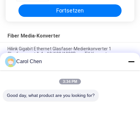
Fortsetzen
Fiber Media-Konverter
Hilink Gigabit Ethernet Glasfaser-Medienkonverter 1
Glasfaserport & 4 x 10/100/1000Base TX Konverter
Carol Chen
Hilink 4-Port 10/100/1000BASE-TX+1000Base-FX Industrie-
Ethernet-Schalter
3:34 PM
BIDI-WDM-Einzelfaser-Medienwandler 10/100M 1310/1550nm
20km SFP-Optische Ausrüstung
Good day, what product are you looking for?
Beliebte Kategorien
Alle
Optisches 
Sfp-
Transceivermodul
Lautsprecherempfänger-
Modul