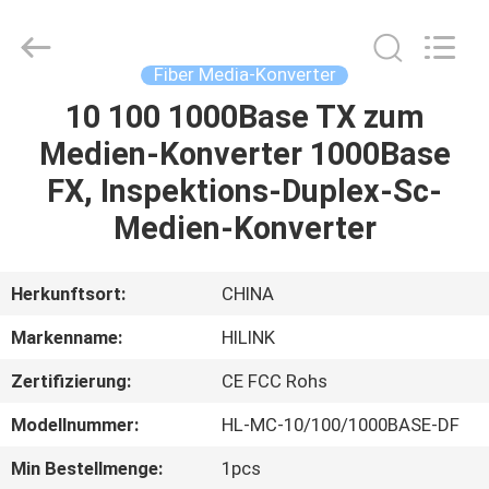
Shenzhen
HiLink
Technology
Co.,Ltd..
All
Fiber Media-Konverter
Rights
Reserved.
10 100 1000Base TX zum
ZU
Medien-Konverter 1000Base
HAUSE
FX, Inspektions-Duplex-Sc-
PRODUKTE
Medien-Konverter
ÜBER
Herkunftsort:
CHINA
UNS
Markenname:
HILINK
Zertifizierung:
CE FCC Rohs
WERKSBESICHTIGUNG
Modellnummer:
HL-MC-10/100/1000BASE-DF
QUALITÄTSKONTROLLE
Min Bestellmenge:
1pcs