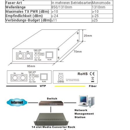
Faser-Art
In mehreren Betriebsarten
Monomode-
Wellenlänge
850/1310nm
1310nm
Maximales TX PWR (dBm)
≥-10
≥-10
Empfindlichkeit (dBm)
≤-24
≤-25
Verbindungs-Budget (dBm)
≥11
≥25