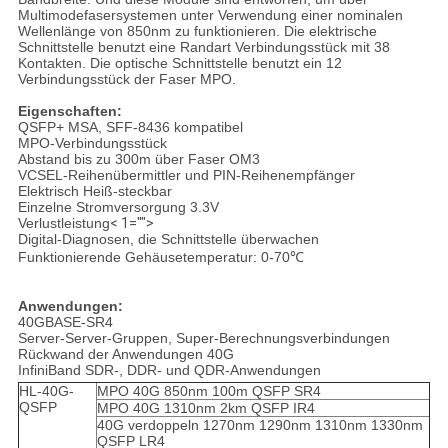
Multimodefasersystemen unter Verwendung einer nominalen
Wellenlänge von 850nm zu funktionieren. Die elektrische
Schnittstelle benutzt eine Randart Verbindungsstück mit 38
Kontakten. Die optische Schnittstelle benutzt ein 12
Verbindungsstück der Faser MPO.
Eigenschaften:
QSFP+ MSA, SFF-8436 kompatibel
MPO-Verbindungsstück
Abstand bis zu 300m über Faser OM3
VCSEL-Reihenübermittler und PIN-Reihenempfänger
Elektrisch Heiß-steckbar
Einzelne Stromversorgung 3.3V
Verlustleistung
< 1="">
Digital-Diagnosen, die Schnittstelle überwachen
Funktionierende Gehäusetemperatur: 0-70℃
Anwendungen:
40GBASE-SR4
Server-Server-Gruppen, Super-Berechnungsverbindungen
Rückwand der Anwendungen 40G
InfiniBand SDR-, DDR- und QDR-Anwendungen
HL-40G-
MPO 40G 850nm 100m QSFP SR4
QSFP
MPO 40G 1310nm 2km QSFP IR4
40G verdoppeln 1270nm 1290nm 1310nm 1330nm
QSFP LR4