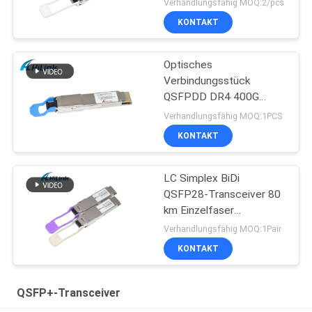
Verhandlungsfähig MOQ:2/pcs
KONTAKT
Optisches
Verbindungsstück
QSFPDD DR4 400G
Transceiver-MTP
Verhandlungsfähig MOQ:1PCS
MPO12 für 5G Data
KONTAKT
Center
LC Simplex BiDi
QSFP28-Transceiver 80
km Einzelfaser
Einzelmodus DDM
Verhandlungsfähig MOQ:1Pair
KONTAKT
QSFP+-Transceiver