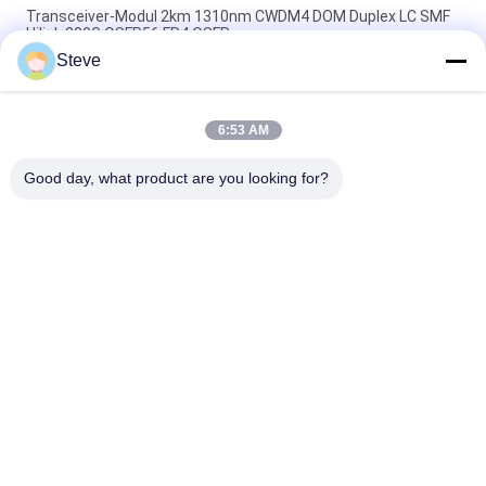
Transceiver-Modul 2km 1310nm CWDM4 DOM Duplex LC SMF
Hilink 200G QSFP56 FR4 QSFP
Steve
Doppel-CS QSFP+ Transceiver DWDM 80KM 100G SMF
QSFP28-100G-ZR4 für FTTH
6:53 AM
Faser-optisches Transceiver-Modul LC 30KM 40G ER4 QSFP+
Transceiver-LVTTL
Good day, what product are you looking for?
Beliebte Kategorien
Alle
Optisches 
Sfp-
Transceivermodul
Lautsprecherempfänger-
Modul
SFP+-Transceiver-
Modul CWDM Mux 
Modul
Demux
Modul Des 
Dwdm Mux Demux
Transceivers X2