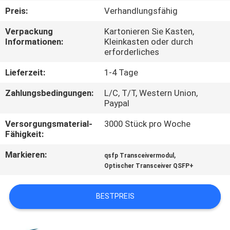
Preis:
Verhandlungsfähig
KONTAKT
Verpackung
Kartonieren Sie Kasten,
MIT
Informationen:
Kleinkasten oder durch
erforderliches
UNS
Lieferzeit:
1-4 Tage
NEUIGKEITEN
Zahlungsbedingungen:
L/C, T/T, Western Union,
Paypal
RECHTSSACHEN
Versorgungsmaterial-
3000 Stück pro Woche
Fähigkeit:
BITTE UM
Markieren:
,
qsfp Transceivermodul
Optischer Transceiver QSFP+
EIN
ANGEBOT
BESTPREIS
SITEMAP