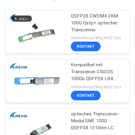
QSFP28 CWDM4 2KM
100G Qsfp+ optischer
Transceiver
Verhandlungsfähig MOQ:1pcs
KONTAKT
Kompatibel mit
Transceiver CISCOS
100Gb QSFP28 LR4
25KM Ethernet-QSFP+
Verhandlungsfähig MOQ:1pcs
KONTAKT
optisches Transceiver-
Modul SMF 100G
QSFP28 1310nm LC