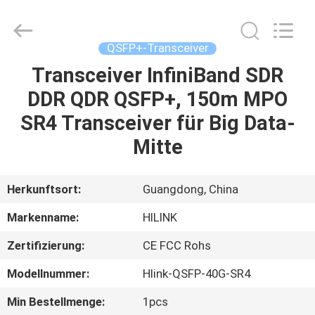
Shenzhen
HiLink
Technology
Co.,Ltd..
All
QSFP+-Transceiver
Rights
Reserved.
Transceiver InfiniBand SDR
ZU
DDR QDR QSFP+, 150m MPO
HAUSE
SR4 Transceiver für Big Data-
PRODUKTE
Mitte
ÜBER
Herkunftsort:
Guangdong, China
UNS
Markenname:
HILINK
Zertifizierung:
CE FCC Rohs
WERKSBESICHTIGUNG
Modellnummer:
Hlink-QSFP-40G-SR4
QUALITÄTSKONTROLLE
Min Bestellmenge:
1pcs