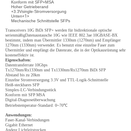
Konform mit SFP+MSA
Hoher Getrieberand
+3.3Vsingle-Stromversorgung
Unten
<1>
Mechanische Schnittstelle SFPs
Transceivers 10G BiDi SFP+ werden für bidirektionale optische
serienmäßigDatenaustausche 10G wie IEEE 802.3ae 10GBASE-BX
bestimmt, indem man Übermittler 1330nm (1270nm) und Empfänger
1270nm (1330nm) verwendet. Es benutzt eine einzelne Faser zum
Übermittler und empfängt die Datenrate, die in der Optikausrüstung sehr
kosteneffektiv ist.
Eigenschaften:
Datentransferrate 10Gbps
Tx1270nm/Rx1330nm und Tx1330nm/Rx1270nm BiDi SFP
Abstand bis zu 20km
Einzelne Stromversorgung 3.3V und TTL-Logik-Schnittstelle
Heiß-steckbares SFP
Simplex-LC-Verbindungsstück
Konform mit SFP MSA
Digital-Diagnoseüberwachung
Betriebstemperatur-Standard: 0~70℃
Anwendungen:
Faser-Kanal-Verbindungen
Gigabit Ethernet
Andere Lichtleitstrecken