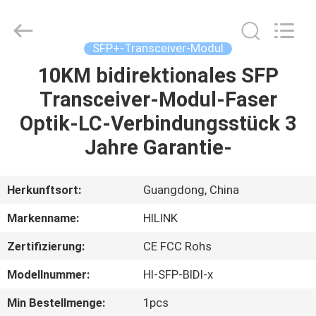
Shenzhen
HiLink
Technology
Co.,Ltd..
All
SFP+-Transceiver-Modul
Rights
Reserved.
10KM bidirektionales SFP
ZU
Transceiver-Modul-Faser
HAUSE
Optik-LC-Verbindungsstück 3
PRODUKTE
Jahre Garantie-
ÜBER
Herkunftsort:
Guangdong, China
UNS
Markenname:
HILINK
Zertifizierung:
CE FCC Rohs
WERKSBESICHTIGUNG
Modellnummer:
Hl-SFP-BIDI-x
QUALITÄTSKONTROLLE
Min Bestellmenge:
1pcs