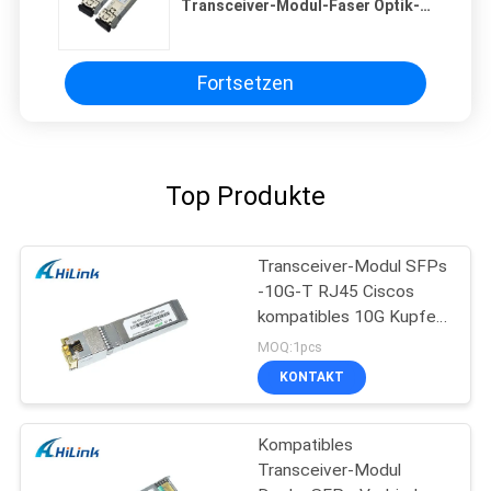
Transceiver-Modul-Faser Optik-
LC-Verbindungsstück 3 Jahre
Garantie-
Fortsetzen
Top Produkte
Transceiver-Modul SFPs
-10G-T RJ45 Ciscos
kompatibles 10G Kupfer-
SFP+ Verbindungsstück
MOQ:1pcs
KONTAKT
Kompatibles
Transceiver-Modul