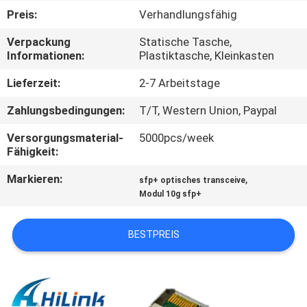
Preis:
Verhandlungsfähig
KONTAKT
Verpackung
Statische Tasche,
MIT
Informationen:
Plastiktasche, Kleinkasten
UNS
Lieferzeit:
2-7 Arbeitstage
Zahlungsbedingungen:
T/T, Western Union, Paypal
NEUIGKEITEN
Versorgungsmaterial-
5000pcs/week
Fähigkeit:
RECHTSSACHEN
Markieren:
,
sfp+ optisches transceive
Modul 10g sfp+
BITTE UM
EIN
BESTPREIS
ANGEBOT
SITEMAP