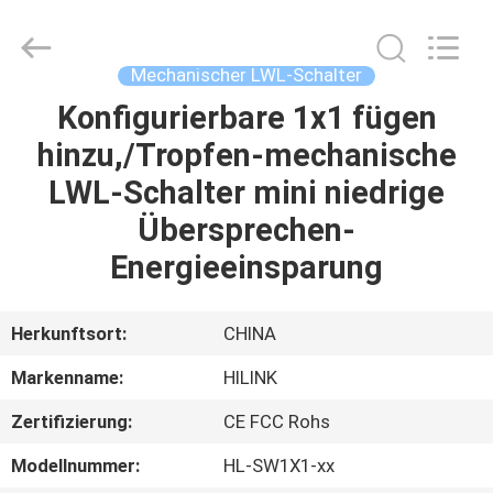
Shenzhen
HiLink
Technology
Co.,Ltd..
All
Mechanischer LWL-Schalter
Rights
Reserved.
Konfigurierbare 1x1 fügen
ZU
hinzu,/Tropfen-mechanische
HAUSE
LWL-Schalter mini niedrige
PRODUKTE
Übersprechen-
Energieeinsparung
ÜBER
UNS
Herkunftsort:
CHINA
Markenname:
HILINK
WERKSBESICHTIGUNG
Zertifizierung:
CE FCC Rohs
QUALITÄTSKONTROLLE
Modellnummer:
HL-SW1X1-xx