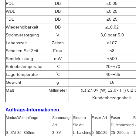
PDL
DB
≤0.05
WDL
DB
≤0.25
TDL
DB
≤0.25
Wiederholbarkeit
DB
≤±0.02
Stromversorgung
V
3,0 oder 5,0
Lebenszeit
Zeiten
≥107
Schalten Sie Zeit
Frau
≤8
Sendeleistung
mW
≤500
Betriebstemperatur
℃
-20~+70
Lagertemperatur
℃
-40~+85
Gewicht
g
16
Maß
Millimeter
(L) 27.0× (W) 12.0× (H) 8,2 
Kundenbezogenheit
Auftrags-Informationen
Modus
Wellenlänge
Spannungs-
Steuern
Faser-Art
Faser-
F
Art
Sie Art
Durchmesser
L
S=SM
85=850nm
3=3V
L=Latching
5=50/125
25=250um
1