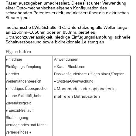
Faser, auszugeben umadressiert. Dieses ist unter Verwendung
einer Opto-mechanischen eigenen Konfiguration des
schwebenden Patentes erzielt und aktiviert über ein elektrisches
Steuersignal.
mechanische LWL-Schalter 1x1 Unterstützung alle Wellenlänge
an 1260nm~1650nm oder an 850nm, bietet es
Ultrahochzuverlässigkeit, niedrige Einfügungsdämpfung, schnelle
Schaltverzögerung sowie bidirektionale Leistung an
Eigenschaften
♦ niedrige
Anwendungen
Einfügungsdämpfung
♦ Kanal-Blockieren
♦ breiter
Das konfigurierbare ♦ fügen hinzu,/Tropfen
Wellenlängenbereich
♦ System-Überwachung
Monomode- oder optionales in
♦ niedriges Übersprechen
♦
♦ hohe Stabilität, hohe
mehreren Betriebsarten
Zuverlässigkeit
♦ Epoxid-frei auf
Strahlengang
Verriegelndes und Nicht-
verriegelndes ♦