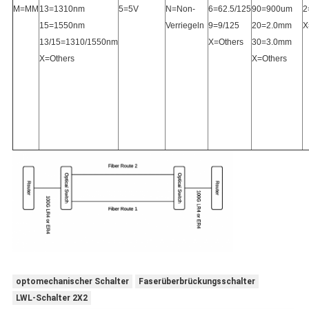
M=MM
13=1310nm
5=5V
N=Non-
6=62.5/125
90=900um
2
15=1550nm
Verriegeln
9=9/125
20=2.0mm
X
13/15=1310/1550nm
X=Others
30=3.0mm
X=Others
X=Others
optomechanischer Schalter
Faserüberbrückungsschalter
LWL-Schalter 2X2