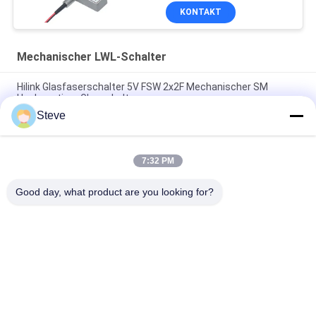
KONTAKT
Mechanischer LWL-Schalter
Hilink Glasfaserschalter 5V FSW 2x2F Mechanischer SM
Hochwertiger Glasschalter
Steve
1HE Rack DF-SF-CVR-LGX QSFP QSFP28 40 100G 80KM
Dualfaser-zu-Singlemode-Faser-Konverter-Adapter
7:32 PM
1X2 Mechanischer optischer Schalter mit Verriegelung / ohne
Verriegelung
Good day, what product are you looking for?
Beliebte Kategorien
Alle
Optisches 
Sfp-
Transceivermodul
Lautsprecherempfänger-
Modul
SFP+-Transceiver-
Modul CWDM Mux 