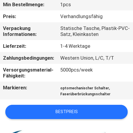
Min Bestellmenge:
1pcs
KONTAKT
Preis:
Verhandlungsfähig
MIT
Verpackung
Statische Tasche, Plastik-PVC-
UNS
Informationen:
Satz, Kleinkasten
Lieferzeit:
1-4 Werktage
NEUIGKEITEN
Zahlungsbedingungen:
Western Union, L/C, T/T
RECHTSSACHEN
Versorgungsmaterial-
5000pcs/week
Fähigkeit:
Markieren:
,
BITTE UM
optomechanischer Schalter
Faserüberbrückungsschalter
EIN
ANGEBOT
BESTPREIS
SITEMAP