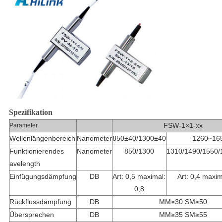
Spezifikation
FSW-1×1-xx
Parameter
Wellenlängenbereich
Nanometer
850±40/1300±40
1260~16
Funktionierendes
Nanometer
850/1300
1310/1490/1550/
avelength
Einfügungsdämpfung
DB
Art: 0,5 maximal:
Art: 0,4 maxim
0,8
Rückflussdämpfung
DB
MM≥30 SM≥50
Übersprechen
DB
MM≥35 SM≥55