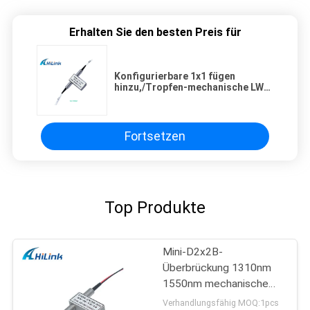
Erhalten Sie den besten Preis für
Konfigurierbare 1x1 fügen
hinzu,/Tropfen-mechanische LWL-
Schalter mini niedrige
Übersprechen-Energieeinsparung
Fortsetzen
Top Produkte
Mini-D2x2B-
Überbrückung 1310nm
1550nm mechanische
Faser-LWL-Schalter
Verhandlungsfähig MOQ:1pcs