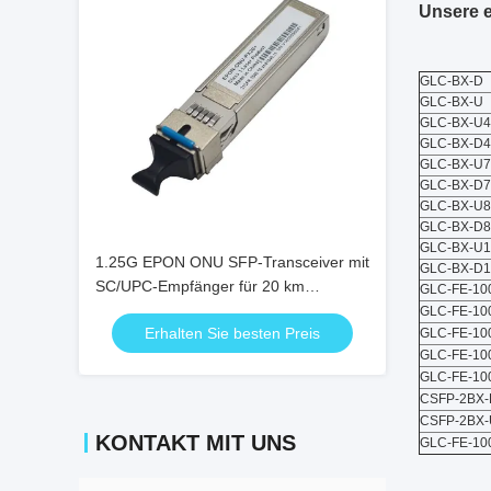
Unsere e
GLC-BX-D
GLC-BX-U
GLC-BX-U
GLC-BX-D
GLC-BX-U
GLC-BX-D
GLC-BX-U8
GLC-BX-D8
GLC-BX-U1
1.25G EPON ONU SFP-Transceiver mit
GLC-BX-D1
SC/UPC-Empfänger für 20 km
GLC-FE-10
Entfernung und Temperaturbereich von
GLC-FE-10
Erhalten Sie besten Preis
0 °C ~ +70 °C
GLC-FE-10
GLC-FE-10
GLC-FE-10
CSFP-2BX-
CSFP-2BX-
KONTAKT MIT UNS
GLC-FE-10