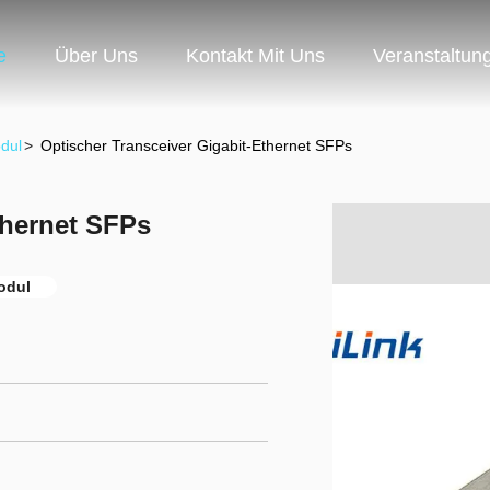
e
Über Uns
Kontakt Mit Uns
Veranstaltun
dul
>
Optischer Transceiver Gigabit-Ethernet SFPs
thernet SFPs
odul