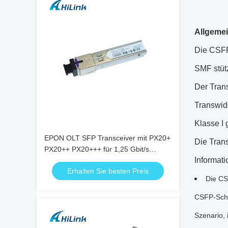
Allgeme
Die CSFP
SMF stüt
Der Trans
Transwid
Klasse I 
EPON OLT SFP Transceiver mit PX20+
Die Tran
PX20++ PX20+++ für 1,25 Gbit/s
Informat
Datenrate und 20 km Übertragung
Erhalten Sie besten Preis
Die CS
CSFP-Scha
Szenario, 