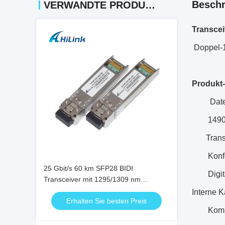
Beschr
VERWANDTE PRODUKTE
Transcei
Doppel-1
Produkt
Date
1490
Transcei
Konf
25 Gbit/s 60 km SFP28 BIDI
Digi
Transceiver mit 1295/1309 nm
Wellenlänge für Hochgeschwindigkeits-
Interne K
Erhalten Sie besten Preis
Bidirektionale Glasfaserkommunikation
Komp