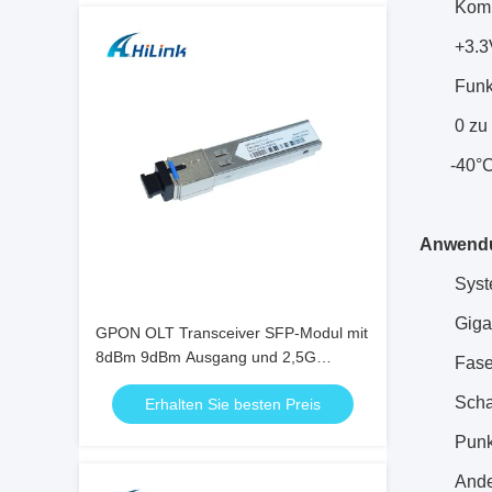
Komp
+3.3
Funk
0 zu +7
-40°C zu
Anwend
Syst
Gigab
GPON OLT Transceiver SFP-Modul mit
8dBm 9dBm Ausgang und 2,5G
Fase
Datenrate
Schal
Erhalten Sie besten Preis
Punk
Ande