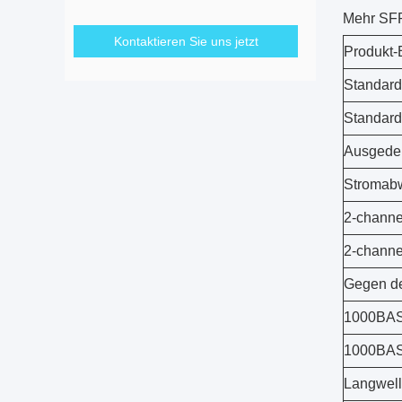
Mehr SFP
Kontaktieren Sie uns jetzt
Produkt-
Standar
Standar
Ausgede
Stromabw
2-channe
2-channe
Gegen de
1000BAS
1000BAS
Langwel