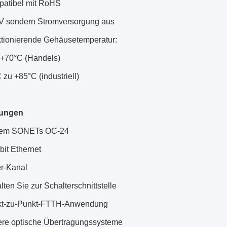
atibel mit RoHS
V sondern Stromversorgung aus
tionierende Gehäusetemperatur:
0°C (Handels)
 +85°C (industriell)
ungen
em SONETs OC-24
it Ethernet
r-Kanal
ten Sie zur Schalterschnittstelle
t-zu-Punkt-FTTH-Anwendung
re optische Übertragungssysteme