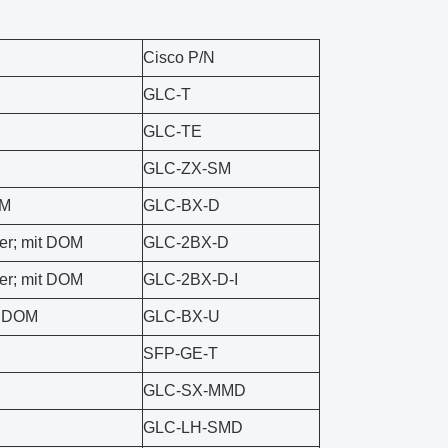
Cisco P/N
GLC-T
GLC-TE
GLC-ZX-SM
OM
GLC-BX-D
er; mit DOM
GLC-2BX-D
er; mit DOM
GLC-2BX-D-I
t DOM
GLC-BX-U
SFP-GE-T
GLC-SX-MMD
GLC-LH-SMD