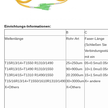
Einrichtungs-Informationen:
B
C
Wellenlänge
Rohr-Art
Faser-Länge
(Schließen Sie
Verbindungsstü
mit ein
T15R13/14=T1550 R1310/1490
25=250um
05=0.5m±0.05
T14R13/15=T1490 R1310/1550
90=900um
10=1.0m±0.05
T13R14/15=T1310 R1490/1550
20:2000um
15=1.5m±0.05
T15/16R13/14=T1550/1610R1310/1490
30=3000um
X= andere
X=Others
X=Others