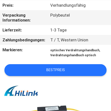
Preis:
Verhandlungsfähig
KONTAKT
Verpackung
Polybeutel
MIT
Informationen:
UNS
Lieferzeit:
1-3 Tage
Zahlungsbedingungen:
T / T, Western Union
NEUIGKEITEN
Markieren:
,
optisches Verdrahtungshandbuch
Verdrahtungshandbuch optisch
RECHTSSACHEN
BESTPREIS
BITTE UM
EIN
ANGEBOT
SITEMAP