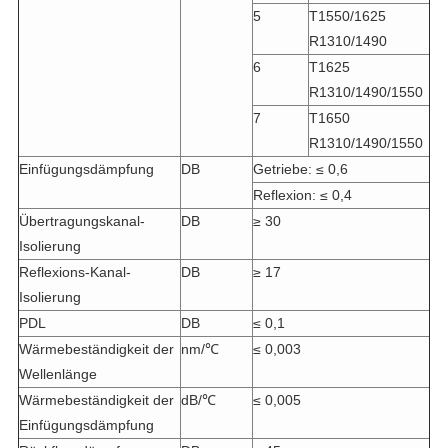
5
T1550/1625
R1310/1490
6
T1625
R1310/1490/1550
7
T1650
R1310/1490/1550
Einfügungsdämpfung
DB
Getriebe: ≤ 0,6
Reflexion: ≤ 0,4
Übertragungskanal-
DB
≥ 30
Isolierung
Reflexions-Kanal-
DB
≥ 17
Isolierung
PDL
DB
≤ 0,1
Wärmebeständigkeit der
nm/℃
≤ 0,003
Wellenlänge
Wärmebeständigkeit der
dB/℃
≤ 0,005
Einfügungsdämpfung