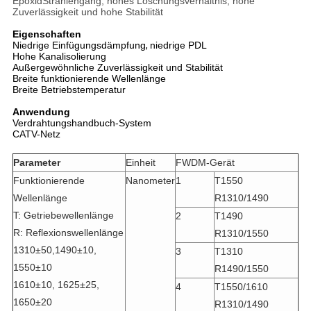
EpoxidStrahlengang, hohes Löschungsverhältnis, hohe
Zuverlässigkeit und hohe Stabilität
Eigenschaften
Niedrige Einfügungsdämpfung
,
niedrige PDL
Hohe Kanalisolierung
Außergewöhnliche Zuverlässigkeit und Stabilität
Breite funktionierende Wellenlänge
Breite Betriebstemperatur
Anwendung
Verdrahtungshandbuch-System
CATV-Netz
Parameter
Einheit
FWDM-Gerät
Funktionierende
Nanometer
1
T1550
Wellenlänge
R1310/1490
T: Getriebewellenlänge
2
T1490
R: Reflexionswellenlänge
R1310/1550
1310±50,1490±10,
3
T1310
1550±10
R1490/1550
1610±10, 1625±25,
4
T1550/1610
1650±20
R1310/1490