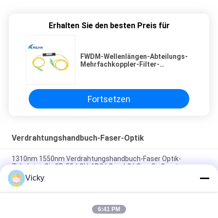
Erhalten Sie den besten Preis für
FWDM-Wellenlängen-Abteilungs-
Mehrfachkoppler-Filter-
Richtdämpfung ≥ aus optischen
Fasern 50dB
Fortsetzen
Verdrahtungshandbuch-Faser-Optik
1310nm 1550nm Verdrahtungshandbuch-Faser Optik-
Zirkulator-Cir-3P-55-LCU-ABS LC zu LC LC zu Sc 3port
Vicky
Optik-3port LC/UPC SC/APC 1550nm Zirkulatorausrüstung
Cir-3P-55-LCU-ABS Verdrahtungshandbuch-Faser-
6:41 PM
Stahlrohr 1x2 CWDM 1620nm Verdrahtungshandbuch-Faser