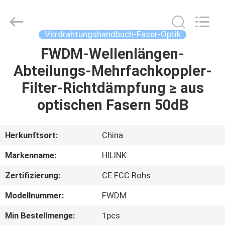
Shenzhen
HiLink
Technology
Co.,Ltd..
All
Verdrahtungshandbuch-Faser-Optik
Rights
Reserved.
FWDM-Wellenlängen-
ZU
Abteilungs-Mehrfachkoppler-
HAUSE
Filter-Richtdämpfung ≥ aus
PRODUKTE
optischen Fasern 50dB
ÜBER
Herkunftsort:
China
UNS
Markenname:
HILINK
Zertifizierung:
CE FCC Rohs
WERKSBESICHTIGUNG
Modellnummer:
FWDM
QUALITÄTSKONTROLLE
Min Bestellmenge:
1pcs