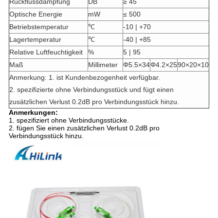
Rückflussdämpfung
DB
≥ 45
Optische Energie
mW
≤ 500
Betriebstemperatur
℃
-10 | +70
Lagertemperatur
℃
-40 | +85
Relative Luftfeuchtigkeit
%
5 | 95
Maß
Millimeter
Φ5.5×34
Φ4.2×25
90×20×10
Anmerkung: 1. ist Kundenbezogenheit verfügbar.
2. spezifizierte ohne Verbindungsstück und fügt einen
zusätzlichen Verlust 0.2dB pro Verbindungsstück hinzu.
Anmerkungen:
1. spezifiziert ohne Verbindungsstücke.
2. fügen Sie einen zusätzlichen Verlust 0.2dB pro
Verbindungsstück hinzu.