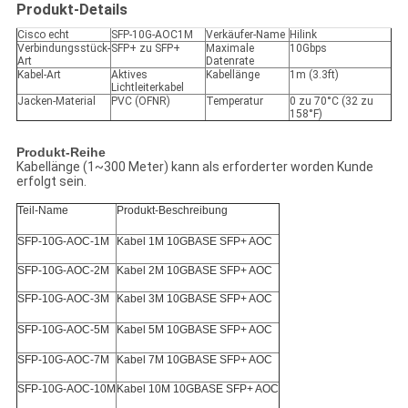
Produkt-Details
Cisco echt
SFP-10G-AOC1M
Verkäufer-Name
Hilink
Verbindungsstück-
SFP+ zu SFP+
Maximale
10Gbps
Art
Datenrate
Kabel-Art
Aktives
Kabellänge
1m (3.3ft)
Lichtleiterkabel
Jacken-Material
PVC (OFNR)
Temperatur
0 zu 70°C (32 zu
158°F)
Produkt-Reihe
Kabellänge (1~300 Meter) kann als erforderter worden Kunde
erfolgt sein.
Teil-Name
Produkt-Beschreibung
SFP-10G-AOC-1M
Kabel 1M 10GBASE SFP+ AOC
SFP-10G-AOC-2M
Kabel 2M 10GBASE SFP+ AOC
SFP-10G-AOC-3M
Kabel 3M 10GBASE SFP+ AOC
SFP-10G-AOC-5M
Kabel 5M 10GBASE SFP+ AOC
SFP-10G-AOC-7M
Kabel 7M 10GBASE SFP+ AOC
SFP-10G-AOC-10M
Kabel 10M 10GBASE SFP+ AOC