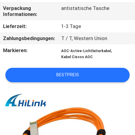
Verpackung
antistatische Tasche
KONTAKT
Informationen:
MIT
Lieferzeit:
1-3 Tage
UNS
Zahlungsbedingungen:
T / T, Western Union
Markieren:
,
NEUIGKEITEN
AOC-Active-Lichtleiterkabel
Kabel Ciscos AOC
RECHTSSACHEN
BESTPREIS
BITTE UM
EIN
ANGEBOT
SITEMAP