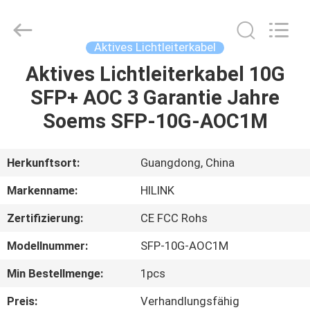
Shenzhen
HiLink
Technology
Co.,Ltd..
All
Aktives Lichtleiterkabel
Rights
Reserved.
Aktives Lichtleiterkabel 10G
ZU
SFP+ AOC 3 Garantie Jahre
HAUSE
Soems SFP-10G-AOC1M
PRODUKTE
Herkunftsort:
Guangdong, China
ÜBER
Markenname:
HILINK
UNS
Zertifizierung:
CE FCC Rohs
Modellnummer:
SFP-10G-AOC1M
WERKSBESICHTIGUNG
Min Bestellmenge:
1pcs
QUALITÄTSKONTROLLE
Preis:
Verhandlungsfähig