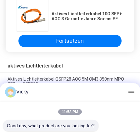
Aktives Lichtleiterkabel 10G SFP+
AOC 3 Garantie Jahre Soems SFP-
10G-AOC1M
Fortsetzen
aktives Lichtleiterkabel
Aktives Lichtleiterkabel QSFP28 AOC 5M OM3 850nm MPO
SFP zu QSFP28
Vicky
40G AOC QSFP+ zu aktivem AOC Lichtleiterkabel 4SFP mit
Vierkanal
11:58 PM
SFP28 25G AOC 3M aktives optisches Kabel, Stromverbrauch
weniger als 1 W
Good day, what product are you looking for?
Beliebte Kategorien
Alle