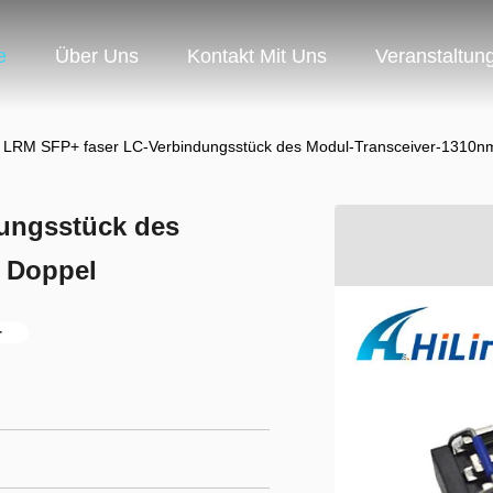
e
Über Uns
Kontakt Mit Uns
Veranstaltun
 LRM SFP+ faser LC-Verbindungsstück des Modul-Transceiver-1310n
ungsstück des
 Doppel
+