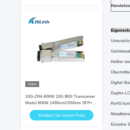
Handelst
Eigensch
Unterstüt
Getriebea
Heißer st
Übermittl
Digital-St
Video
Duplex-LC
10G-ZR4-80KM 10G BIDI Transceiver
Modul 80KM 1490nm/1550nm SFP+
RoHS konf
STM-64 WDM 8SFP+ SMF
Metalleins
Erhalten Sie besten Preis
Einzelne 