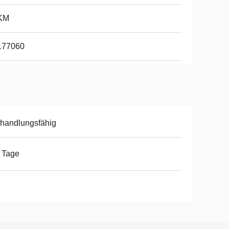
KM
177060
handlungsfähig
 Tage