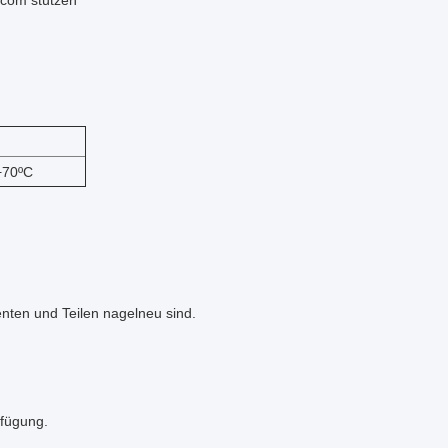
lcom stützen
+70ºC
nten und Teilen nagelneu sind.
rfügung.