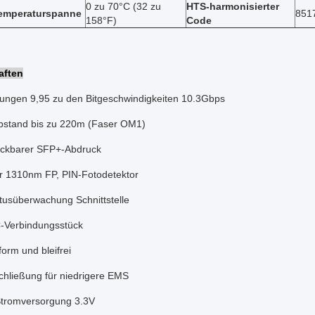
0 zu 70°C (32 zu
HTS-harmonisierter
emperaturspanne
851
158°F)
Code
aften
zungen 9,95 zu den Bitgeschwindigkeiten 10.3Gbps
bstand bis zu 220m (Faser OM1)
eckbarer SFP+-Abdruck
er 1310nm FP, PIN-Fotodetektor
atusüberwachung Schnittstelle
-Verbindungsstück
orm und bleifrei
chließung für niedrigere EMS
Stromversorgung 3.3V