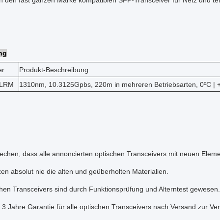
n den fast ganzen Marke kompatiblen SFP-Transceiver für Netz und te
ng
er
Produkt-Beschreibung
-LRM
1310nm, 10.3125Gpbs, 220m in mehreren Betriebsarten, 0ºC | 
echen, dass alle annoncierten optischen Transceivers mit neuen Eleme
en absolut nie die alten und geüberholten Materialien.
chen Transceivers sind durch Funktionsprüfung und Alterntest gewesen.
n 3 Jahre Garantie für alle optischen Transceivers nach Versand zur Ve