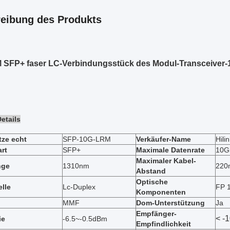
eibung des Produkts
 SFP+ faser LC-Verbindungsstück des Modul-Transceiver
etails
tze echt
SFP-10G-LRM
Verkäufer-Name
Hili
rt
SFP+
Maximale Datenrate
10G
Maximaler Kabel-
nge
1310nm
220
Abstand
Optische
elle
Lc-Duplex
FP 
Komponenten
MMF
Dom-Unterstützung
Ja
Empfänger-
< -
ie
-6.5~-0.5dBm
Empfindlichkeit