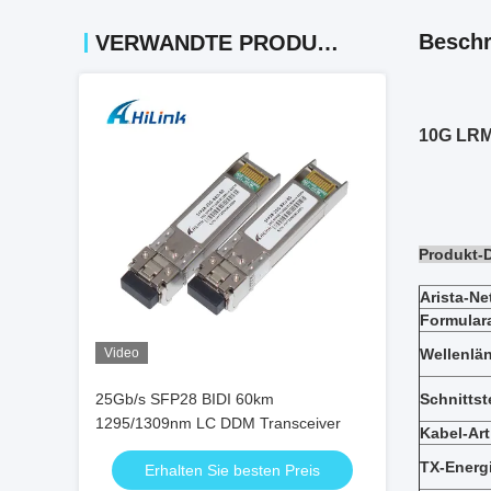
Beschr
VERWANDTE PRODUKTE
10G LRM
Produkt-D
Arista-Ne
Formulara
Video
Wellenlä
25Gb/s SFP28 BIDI 60km
Schnittst
1295/1309nm LC DDM Transceiver
Kabel-Art
TX-Energ
Erhalten Sie besten Preis