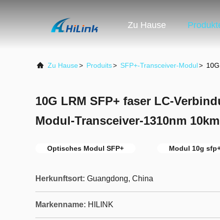
Zu Hause
Produkt
Zu Hause
>
Produits
>
SFP+-Transceiver-Modul
>
10G
10G LRM SFP+ faser LC-Verbind
Modul-Transceiver-1310nm 10km
Optisches Modul SFP+
Modul 10g sfp
Herkunftsort:
Guangdong, China
Markenname:
HILINK