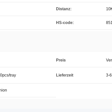
Distanz:
10
HS-code:
85
Preis
Ver
0pcs/tray
Lieferzeit
3-6
Union