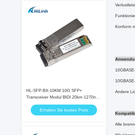
Verlustlei
Funktioni
Konform m
Anwendu
10GBASE-
10GBASE-
HL-SFP-BX-10KM 10G SFP+
Andere Lic
Transceiver Modul BIDI 20km 1270nm
1330nm LC Stecker RoHS
Erhalten Sie besten Preis
Kompatibi
Alle brenn