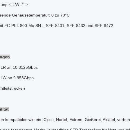
< 1W="">
stung
erende Gehäusetemperatur: 0 zu 70°C
it FC-PI-4 800-Mx-SN-I, SFF-8431, SFF-8432 und SFF-8472
ngen
LR an 10.3125Gbps
LW an 9.953Gbps
htleitstrecken
lität
en kompatibles wie ein: Cisco, Nortel, Extrem, Gießerei, Alcatel, ve