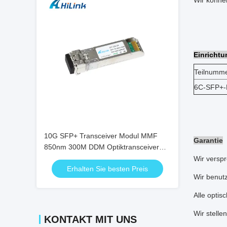
Wir könne
Einrichtu
Teilnumm
6C-SFP+
10G SFP+ Transceiver Modul MMF
Garantie
850nm 300M DDM Optiktransceiver
SFP-10G-SR
Wir verspr
Erhalten Sie besten Preis
Wir benutz
Alle optis
Wir stelle
KONTAKT MIT UNS