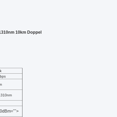
-1310nm 10km Doppel
nk
bps
m
1310nm
10dBm="">