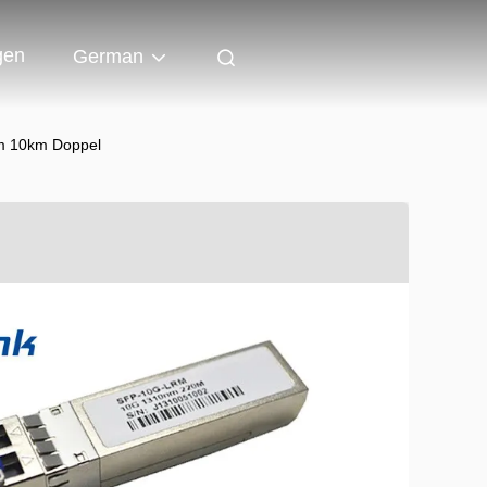
gen
German
m 10km Doppel