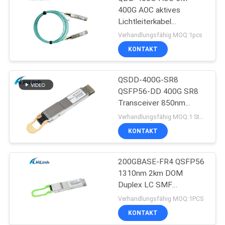
400G AOC aktives
Lichtleiterkabel
Customizted Kabel-
Verhandlungsfähig MOQ:1pcs
QSFP-DD
KONTAKT
QSDD-400G-SR8
QSFP56-DD 400G SR8
Transceiver 850nm
150M MPT/MPO-16
Verhandlungsfähig MOQ:1 Stück
DOM
KONTAKT
200GBASE-FR4 QSFP56
1310nm 2km DOM
Duplex LC SMF
optisches Transceiver-
Verhandlungsfähig MOQ:1PCS
Modul
KONTAKT