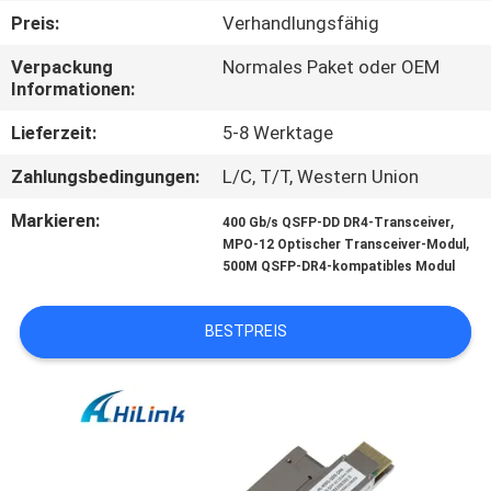
Preis:
Verhandlungsfähig
KONTAKT
Verpackung
Normales Paket oder OEM
MIT
Informationen:
UNS
Lieferzeit:
5-8 Werktage
Zahlungsbedingungen:
L/C, T/T, Western Union
NEUIGKEITEN
Markieren:
,
400 Gb/s QSFP-DD DR4-Transceiver
,
MPO-12 Optischer Transceiver-Modul
RECHTSSACHEN
500M QSFP-DR4-kompatibles Modul
BITTE UM
BESTPREIS
EIN
ANGEBOT
SITEMAP