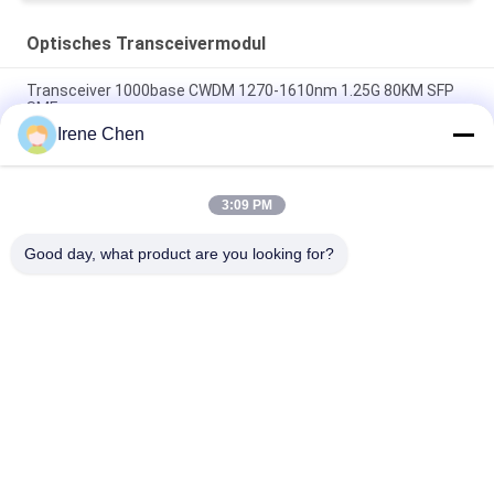
Optisches Transceivermodul
Transceiver 1000base CWDM 1270-1610nm 1.25G 80KM SFP
SMF
Irene Chen
60km QSFP+ Ethernet-optischer Transceiver-heißes
steckbares Duplex LC 40Gb/s
3:09 PM
MPO-Verbindungsstück-optische Transceiver-Module Hilink
100G QSFP28 SR4 100M FTTX
Good day, what product are you looking for?
Beliebte Kategorien
Alle
Optisches 
Sfp-
Transceivermodul
Lautsprecherempfänger-
Modul
SFP+-Transceiver-
Modul CWDM Mux 
Modul
Demux
Modul Des 