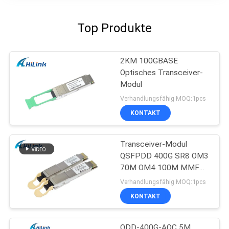
Top Produkte
2KM 100GBASE
Optisches Transceiver-
Modul
Verhandlungsfähig MOQ:1pcs
KONTAKT
Transceiver-Modul
QSFPDD 400G SR8 OM3
70M OM4 100M MMF
SFP
Verhandlungsfähig MOQ:1pcs
KONTAKT
QDD-400G-AOC 5M