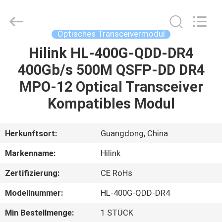
Shenzhen
HiLink
Technology
Co.,Ltd..
All
Optisches Transceivermodul
Rights
Reserved.
Hilink HL-400G-QDD-DR4
ZU
400Gb/s 500M QSFP-DD DR4
HAUSE
MPO-12 Optical Transceiver
PRODUKTE
Kompatibles Modul
ÜBER
Herkunftsort:
Guangdong, China
UNS
Markenname:
Hilink
Zertifizierung:
CE RoHs
WERKSBESICHTIGUNG
Modellnummer:
HL-400G-QDD-DR4
QUALITÄTSKONTROLLE
Min Bestellmenge:
1 STÜCK