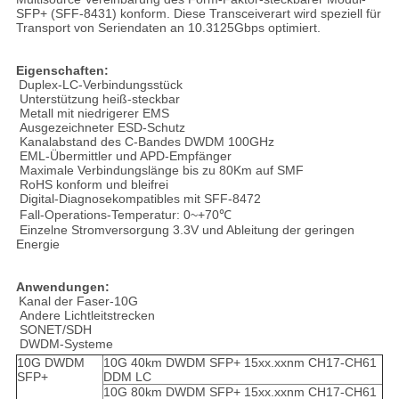
SFP+ (SFF-8431) konform. Diese Transceiverart wird speziell für
Transport von Seriendaten an 10.3125Gbps optimiert.
Eigenschaften:
Duplex-LC-Verbindungsstück
Unterstützung heiß-steckbar
Metall mit niedrigerer EMS
Ausgezeichneter ESD-Schutz
Kanalabstand des C-Bandes DWDM 100GHz
EML-Übermittler und APD-Empfänger
Maximale Verbindungslänge bis zu 80Km auf SMF
RoHS konform und bleifrei
Digital-Diagnosekompatibles mit SFF-8472
Fall-Operations-Temperatur: 0~+70℃
Einzelne Stromversorgung 3.3V und Ableitung der geringen
Energie
Anwendungen:
Kanal der Faser-10G
Andere Lichtleitstrecken
SONET/SDH
DWDM-Systeme
10G DWDM
10G 40km DWDM SFP+ 15xx.xxnm CH17-CH61
SFP+
DDM LC
10G 80km DWDM SFP+ 15xx.xxnm CH17-CH61