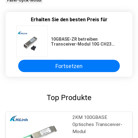
Faser-Optik-Modul
Erhalten Sie den besten Preis für
10GBASE-ZR betreiben
Transceiver-Modul 10G CH23
1558.98nm 80km ZR DOM DWDM
SFP+ LC optischer
Fortsetzen
Top Produkte
2KM 100GBASE
Optisches Transceiver-
Modul