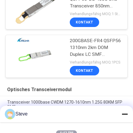
Transceiver 850nm
150M MPT/MPO-16
Verhandlungsfähig MOQ:1 Stück
DOM
KONTAKT
200GBASE-FR4 QSFP56
1310nm 2km DOM
Duplex LC SMF
optisches Transceiver-
Verhandlungsfähig MOQ:1PCS
Modul
KONTAKT
Optisches Transceivermodul
Transceiver 1000base CWDM 1270-1610nm 1.25G 80KM SFP
SMF
Steve
60km QSFP+ Ethernet-optischer Transceiver-heißes
steckbares Duplex LC 40Gb/s