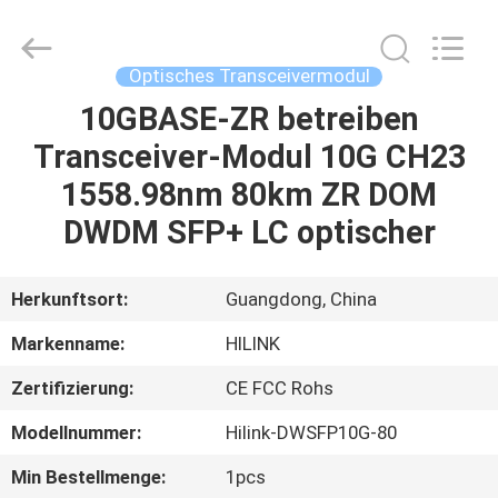
Shenzhen
HiLink
Technology
Co.,Ltd..
All
Optisches Transceivermodul
Rights
Reserved.
10GBASE-ZR betreiben
ZU
Transceiver-Modul 10G CH23
HAUSE
1558.98nm 80km ZR DOM
PRODUKTE
DWDM SFP+ LC optischer
ÜBER
Herkunftsort:
Guangdong, China
UNS
Markenname:
HILINK
Zertifizierung:
CE FCC Rohs
WERKSBESICHTIGUNG
Modellnummer:
Hilink-DWSFP10G-80
QUALITÄTSKONTROLLE
Min Bestellmenge:
1pcs