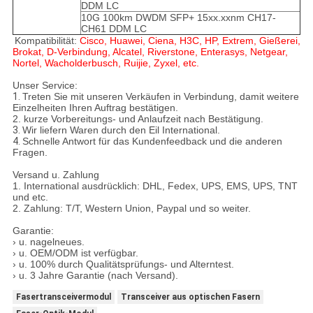
DDM LC
10G 100km DWDM SFP+ 15xx.xxnm CH17-
CH61 DDM LC
Kompatibilität:
Cisco, Huawei, Ciena, H3C, HP, Extrem, Gießerei,
Brokat, D-Verbindung, Alcatel, Riverstone, Enterasys, Netgear,
Nortel, Wacholderbusch, Ruijie, Zyxel, etc.
Unser Service:
1.
Treten Sie mit unseren Verkäufen in Verbindung, damit weitere
Einzelheiten Ihren Auftrag bestätigen.
2. kurze Vorbereitungs- und Anlaufzeit nach Bestätigung.
3.
Wir liefern Waren durch den Eil International.
4.
Schnelle Antwort für das Kundenfeedback und die anderen
Fragen.
Versand u. Zahlung
1. International ausdrücklich: DHL, Fedex, UPS, EMS, UPS, TNT
und etc.
2. Zahlung: T/T, Western Union, Paypal und so weiter.
Garantie:
› u. nagelneues.
› u. OEM/ODM ist verfügbar.
› u. 100% durch Qualitätsprüfungs- und Alterntest.
› u. 3 Jahre Garantie (nach Versand).
Fasertransceivermodul
Transceiver aus optischen Fasern