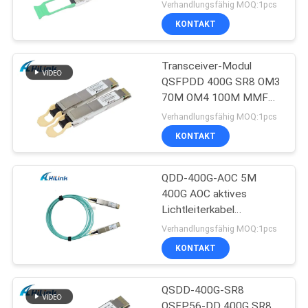
Verhandlungsfähig MOQ:1pcs
KONTAKT
Transceiver-Modul
QSFPDD 400G SR8 OM3
70M OM4 100M MMF
SFP
Verhandlungsfähig MOQ:1pcs
KONTAKT
QDD-400G-AOC 5M
400G AOC aktives
Lichtleiterkabel
Customizted Kabel-
Verhandlungsfähig MOQ:1pcs
QSFP-DD
KONTAKT
QSDD-400G-SR8
QSFP56-DD 400G SR8