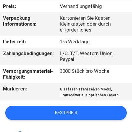
Preis:
Verhandlungsfähig
KONTAKT
Verpackung
Kartonieren Sie Kasten,
MIT
Informationen:
Kleinkasten oder durch
erforderliches
UNS
Lieferzeit:
1-5 Werktage.
NEUIGKEITEN
Zahlungsbedingungen:
L/C, T/T, Western Union,
Paypal
RECHTSSACHEN
Versorgungsmaterial-
3000 Stück pro Woche
Fähigkeit:
BITTE UM
Markieren:
,
Glasfaser-Transceiver-Modul
Transceiver aus optischen Fasern
EIN
ANGEBOT
BESTPREIS
SITEMAP