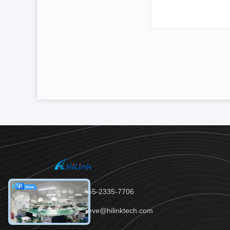
Tel.：86-755-2335-7706
E-Mail：steve@hilinktech.com