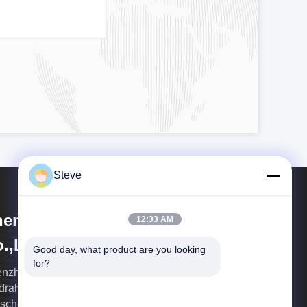
Steve
enzhen HiLink Technology
12:33 AM
.,Ltd.
Good day, what product are you looking 
for?
nzhen Hilink ist ein Berufslieferant von
drahtungshandbuch CWDM DWDM, mit Faser
ischen transcievers