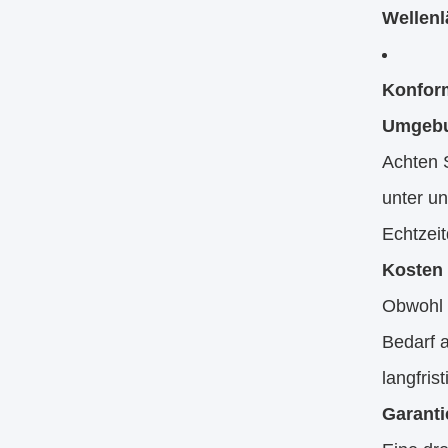
Wellen
Konform
Umgebu
Achten 
unter u
Echtzeit
Kosten
Obwohl 
Bedarf a
langfris
Garant